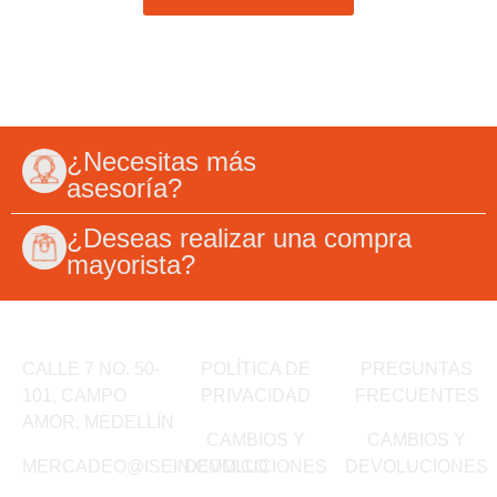
¿Necesitas más
asesoría?
¿Deseas realizar una compra
mayorista?
CALLE 7 NO. 50-
POLÍTICA DE
PREGUNTAS
101, CAMPO
PRIVACIDAD
FRECUENTES
AMOR, MEDELLÍN
CAMBIOS Y
CAMBIOS Y
MERCADEO@ISEIN.COM.CO
DEVOLUCIONES
DEVOLUCIONES