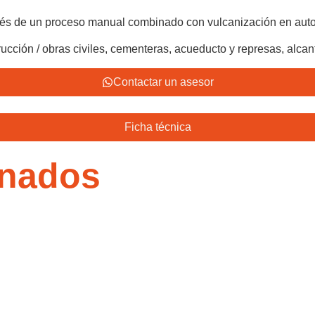
avés de un proceso manual combinado con vulcanización en auto
rucción / obras civiles, cementeras, acueducto y represas, alcant
Contactar un asesor
Ficha técnica
onados