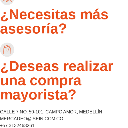
¿Necesitas más
asesoría?
¿Deseas realizar
una compra
mayorista?
CALLE 7 NO. 50-101, CAMPO AMOR, MEDELLÍN
MERCADEO@ISEIN.COM.CO
+57 3132463261